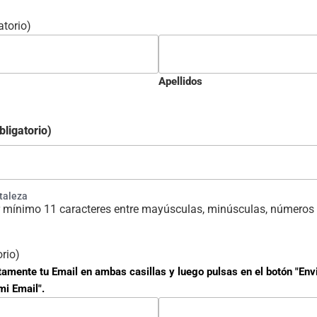
atorio)
Apellidos
bligatorio)
rtaleza
 mínimo 11 caracteres entre mayúsculas, minúsculas, números 
orio)
tamente tu Email en ambas casillas y luego pulsas en el botón "Env
mi Email".