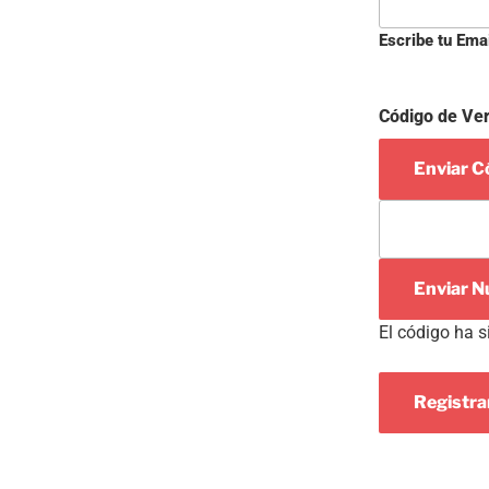
Escribe tu Emai
Código de Ver
Enviar Có
Enviar N
El código ha s
Registr