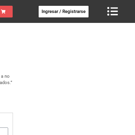
Ingresar / Registrarse
 a no
tados.”