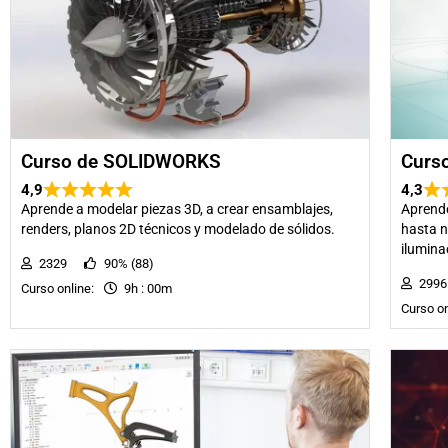
Curso de SOLIDWORKS
Curs
4,9
4,3
Aprende a modelar piezas 3D, a crear ensamblajes,
Aprend
renders, planos 2D técnicos y modelado de sólidos.
hasta n
ilumina
2329
90% (88)
29
Curso online:
9h : 00m
Curso o