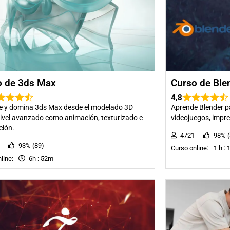
o de 3ds Max
Curso de Ble
4,8
e y domina 3ds Max desde el modelado 3D
Aprende Blender p
ivel avanzado como animación, texturizado e
videojuegos, impre
ción.
4721
98% (
96
93% (89)
Curso online: 1 h : 
nline:
6h : 52m