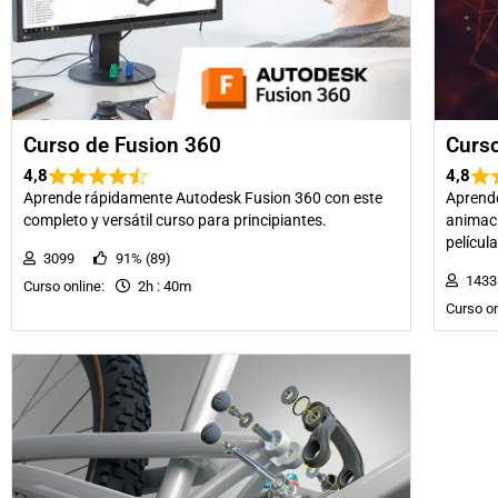
Curso de Fusion 360
Curs
4,8
4,8
Aprende rápidamente Autodesk Fusion 360 con este
Aprende
completo y versátil curso para principiantes.
animaci
película
3099
91% (89)
14
Curso online:
2h : 40m
Curso o