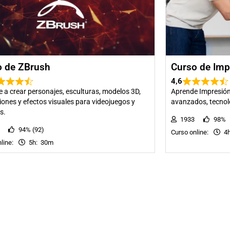
o de ZBrush
Curso de Imp
4,6
 a crear personajes, esculturas, modelos 3D,
Aprende Impresión
ones y efectos visuales para videojuegos y
avanzados, tecnol
s.
1933
98%
33
94% (92)
Curso online:
4h
nline:
5h: 30m