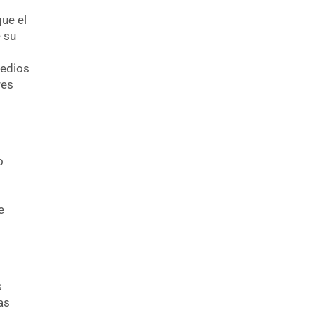
ue el
e su
medios
res
o
e
s
as