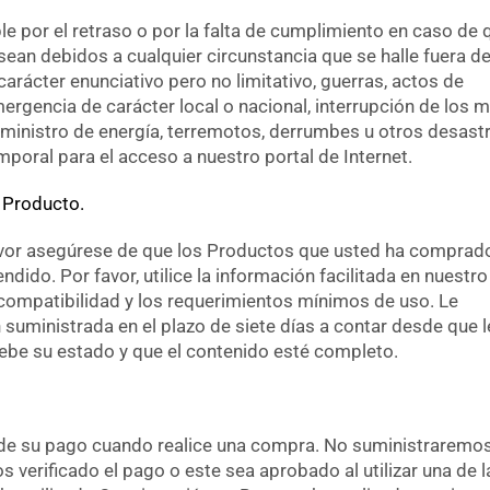
 por el retraso o por la falta de cumplimiento en caso de q
sean debidos a cualquier circunstancia que se halle fuera d
carácter enunciativo pero no limitativo, guerras, actos de
ergencia de carácter local o nacional, interrupción de los 
suministro de energía, terremotos, derrumbes u otros desast
emporal para el acceso a nuestro portal de Internet.
 Producto.
avor asegúrese de que los Productos que usted ha comprad
dido. Por favor, utilice la información facilitada en nuestro
 compatibilidad y los requerimientos mínimos de uso. Le
suministrada en el plazo de siete días a contar desde que l
be su estado y que el contenido esté completo.
es de su pago cuando realice una compra. No suministraremo
verificado el pago o este sea aprobado al utilizar una de l