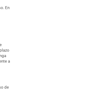
so. En
e
 plazo
enga
ente a
so de