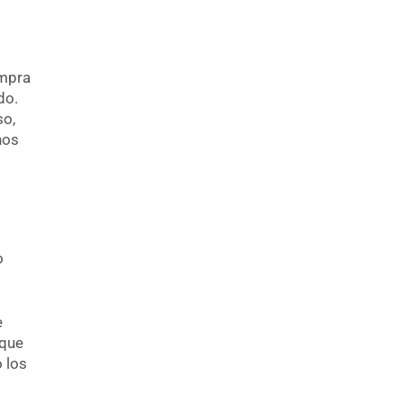
ompra
do.
so,
hos
o
e
 que
 los