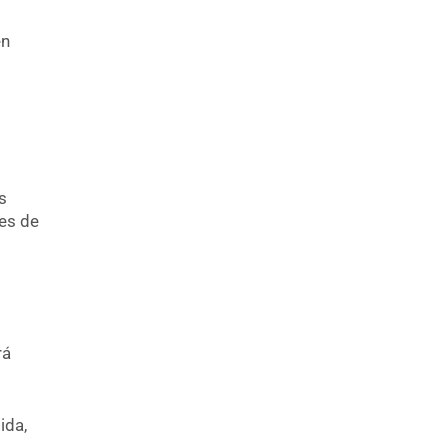
en
s
tes de
rá
ida,