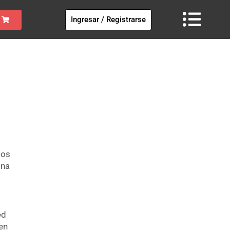
Ingresar / Registrarse
los
ina
ed
en