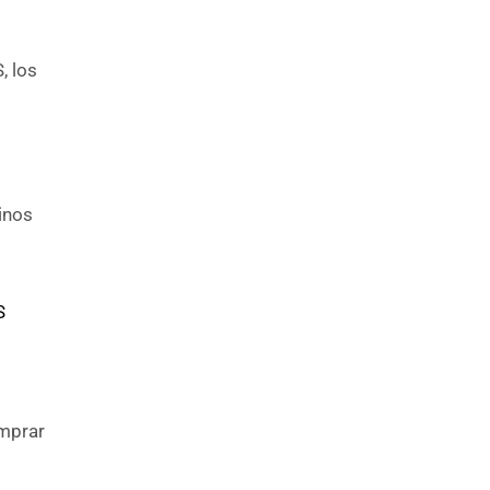
, los
inos
S
omprar