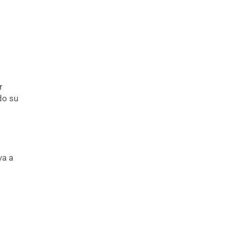
r
do su
va a