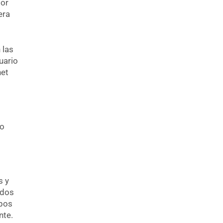
por
era
 las
uario
net
do
s y
ados
ipos
nte.