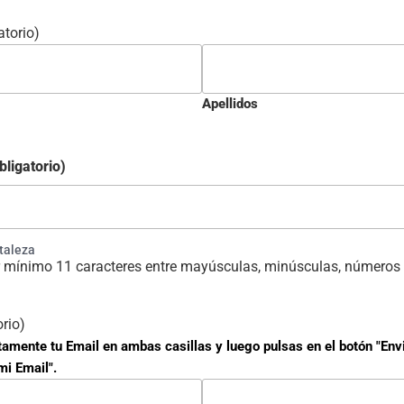
atorio)
Apellidos
bligatorio)
rtaleza
 mínimo 11 caracteres entre mayúsculas, minúsculas, números 
orio)
tamente tu Email en ambas casillas y luego pulsas en el botón "Env
mi Email".