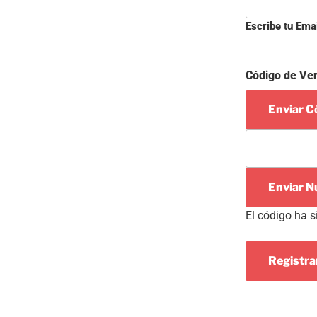
Escribe tu Ema
Código de Ver
Enviar Có
Enviar N
El código ha s
Registr