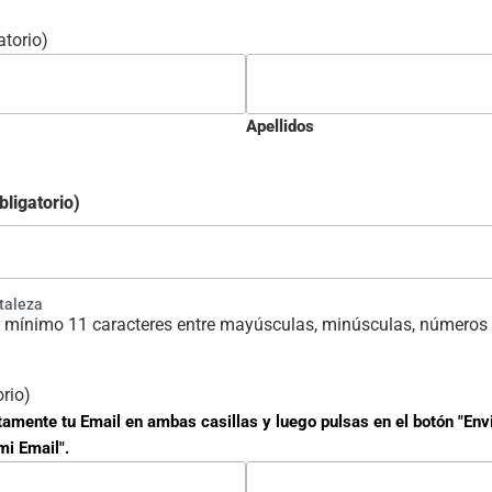
atorio)
Apellidos
bligatorio)
rtaleza
 mínimo 11 caracteres entre mayúsculas, minúsculas, números 
orio)
tamente tu Email en ambas casillas y luego pulsas en el botón "Env
mi Email".