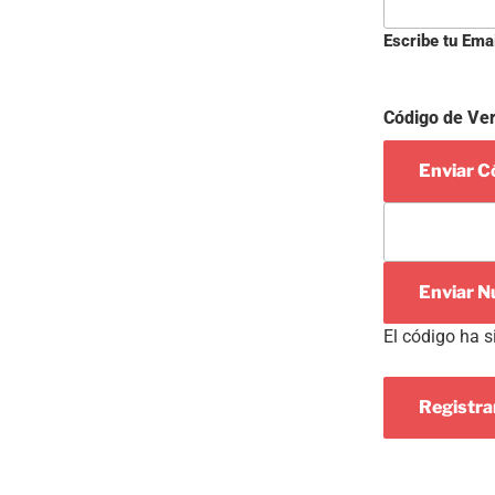
Escribe tu Emai
Código de Ver
Enviar Có
Enviar N
El código ha s
Registr