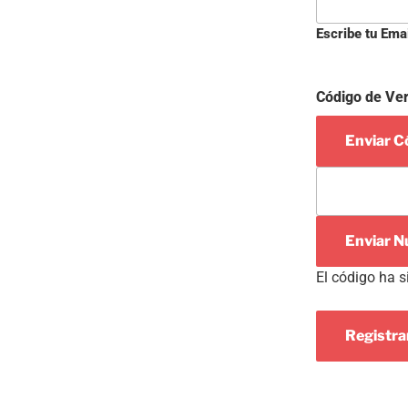
Escribe tu Ema
Código de Ver
Enviar Có
Enviar N
El código ha s
Registr