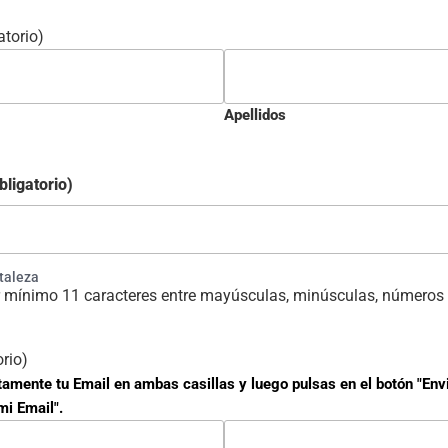
atorio)
Apellidos
bligatorio)
rtaleza
 mínimo 11 caracteres entre mayúsculas, minúsculas, números 
orio)
tamente tu Email en ambas casillas y luego pulsas en el botón "Env
mi Email".