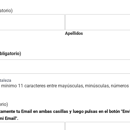
atorio)
Apellidos
bligatorio)
rtaleza
 mínimo 11 caracteres entre mayúsculas, minúsculas, números 
orio)
tamente tu Email en ambas casillas y luego pulsas en el botón "Env
mi Email".