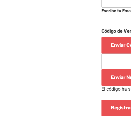
Escribe tu Ema
Código de Ver
Enviar Có
Enviar N
El código ha s
Registr