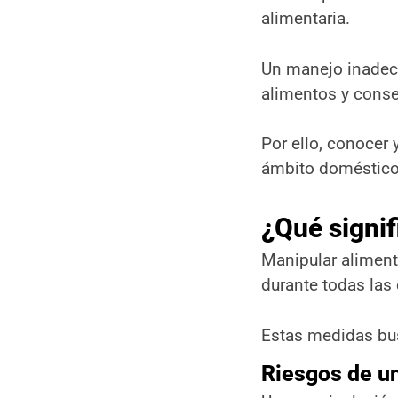
manos
alimentaria.
Buenas prácticas
durante la manipulación
Un manejo inadec
de alimentos
Prevención de la
alimentos y conse
contaminación
cruzada
Por ello, conocer 
Control de
temperaturas
ámbito doméstico
Cocción segura de los
alimentos
¿Qué signi
Recomendaciones
generales de cocción
Manipular aliment
Almacenamiento y
conservación de
durante todas las
alimentos
Normas básicas de
Estas medidas bus
almacenamiento
Limpieza y desinfección
Riesgos de u
de instalaciones