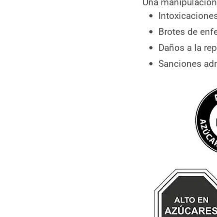
Una manipulación 
Diferencia entre
limpieza y
Intoxicacione
desinfección
Brotes de en
Formación del
manipulador de
Daños a la re
alimentos
Sanciones adm
Errores comunes en la
manipulación de
alimentos
Conclusión
Artículos relacionados