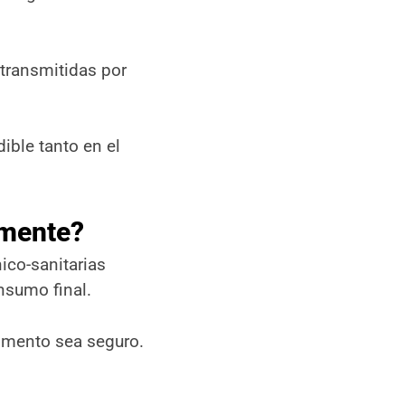
transmitidas por
ible tanto en el
amente?
ico-sanitarias
nsumo final.
limento sea seguro.