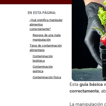
EN ESTA PÁGINA:
¿Qué significa manipular
alimentos
correctamente?
Riesgos de una mala
manipulación
Tipos de contaminación
alimentaria
Contaminación
biológica
Contaminación
química
Contaminación física
Importancia de la higiene
Esta
guía básica
e
personal del manipulador
correctamente
, a
Normas básicas de
higiene personal
La manipulación c
Lavado correcto de