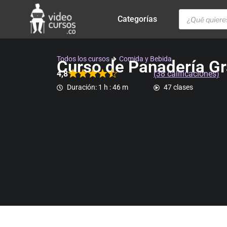
Categorías
Todos los cursos
Comida y Bebida
Curso de Panadería Gra
4,8
(38 calificaciones)
Duración: 1 h : 46 m
47 clases