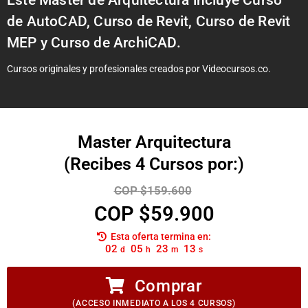
Este Master de Arquitectura incluye Curso
de AutoCAD, Curso de Revit, Curso de Revit
MEP y Curso de ArchiCAD.
Cursos originales y profesionales creados por Videocursos.co.
Master Arquitectura
(Recibes 4 Cursos por:)
COP
$
159.600
COP
$
59.900
Esta oferta termina en:
02
05
23
12
d
h
m
s
Comprar
(ACCESO INMEDIATO A LOS 4 CURSOS)